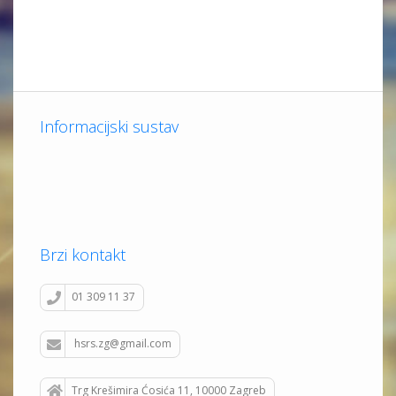
Informacijski sustav
Brzi kontakt
01 309 11 37
hsrs.zg@gmail.com
Trg Krešimira Ćosića 11, 10000 Zagreb