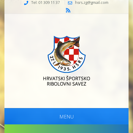
Tel: 01 309 11 37
hsrs.zg@gmail.com
MENU