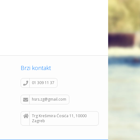
Brzi kontakt
01 309 11 37
hsrs.zg@gmail.com
Trg Krešimira Ćosića 11, 10000
Zagreb