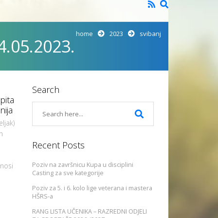
home
2023
svibanj
4.05.2023.
Search
pita
nija
ljak)
n
Recent Posts
Poziv na završnicu Kupa u disciplini
znosi
Casting za sve kategorije
Poziv za 5. i 6. kolo lige veterana i mastera
HŠRS-a
RANG LISTA UČENIKA – RAZREDNI ODJELI