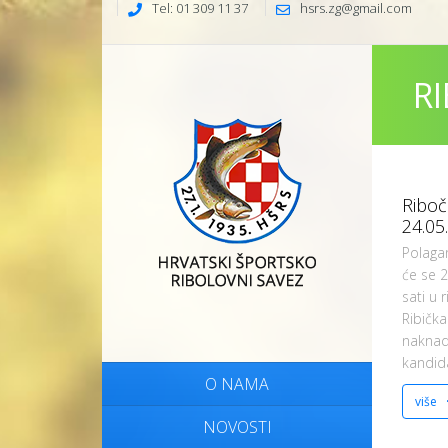
Tel: 01 309 11 37
hsrs.zg@gmail.com
RI
Riboču
24.05
Polagan
će se 2
sati u
Ribička
naknad
kandida
O NAMA
više
NOVOSTI