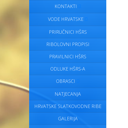
KONTAKTI
VODE HRVATSKE
PRIRUČNICI HŠRS
RIBOLOVNI PROPISI
PRAVILNICI HŠRS
ODLUKE HŠRS-A
OBRASCI
NATJECANJA
HRVATSKE SLATKOVODNE RIBE
GALERIJA