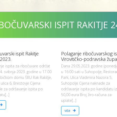
BOČUVARSKI ISPIT RAKITJE 2
varski ispit Rakitje
Polaganje ribočuvarskog is
.2023.
Virovitičko-podravska župa
je ispita za ribočuvare održat
Dana 29.05.2023. godine (ponedje
4. svibnja 2023. godine u 17.00
u 16:00 sati u Suhopolje, Restora
 ribičkom domu ŠRU Rak Rakitje,
Park, Ulica Vladimira Nazora 5,
 ulica 6, Brestovje Cijena
Suhopolje Cijena naknade za
e za održavanje ispita po
održavanje ispita po kandidatu i
tu[...]
50,00 eura Broj žiro-računa za
uplate[...]
više