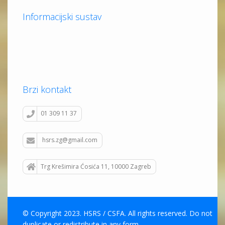
Informacijski sustav
Brzi kontakt
01 309 11 37
hsrs.zg@gmail.com
Trg Krešimira Ćosića 11, 10000 Zagreb
© Copyright 2023. HSRS / CSFA. All rights reserved. Do not
duplicate or redistribute in any form.