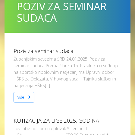
POZIV ZA SEMINAR
SUDACA
Poziv za seminar sudaca
Županijskim savezima ŠRD 24.01.2025. Poziv za
seminar sudaca Prema članku 15. Pravilnika o suđenju
na športsko ribolovnim natjecanjima Upravni odbor
HŠRS za Delegata, Vrhovnog suca ili Tajnika službenih
natjecanja HŠRS[...]
više
KOTIZACIJA ZA LIGE 2025. GODINA
Lov ribe udicom na plovak * seniori I