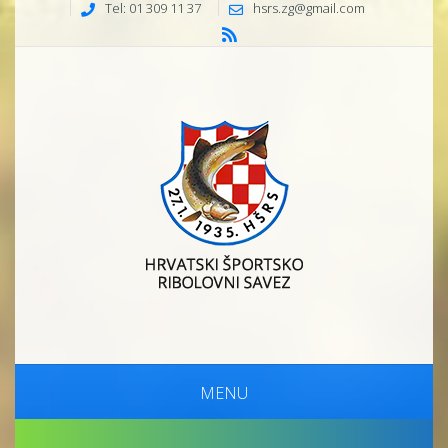
Tel: 01 309 11 37
hsrs.zg@gmail.com
MENU