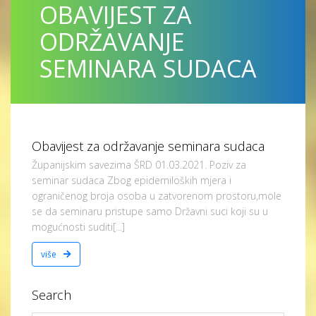
OBAVIJEST ZA
ODRŽAVANJE
SEMINARA SUDACA
Obavijest za održavanje seminara sudaca
Županijskim savezima ŠRD 01.03.2021. Poziv za
seminar sudaca Zbog epidemiloških mjera i
ograničenog broja osoba u zatvorenom prostoru,mole
se da seminaru pristupe samo Državni suci koji su u
mogućnosti suditi[...]
više
Search