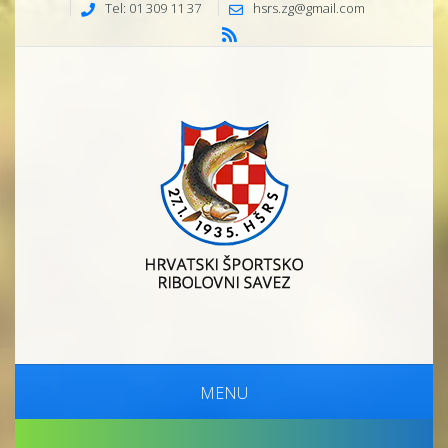
Tel: 01 309 11 37
hsrs.zg@gmail.com
MENU