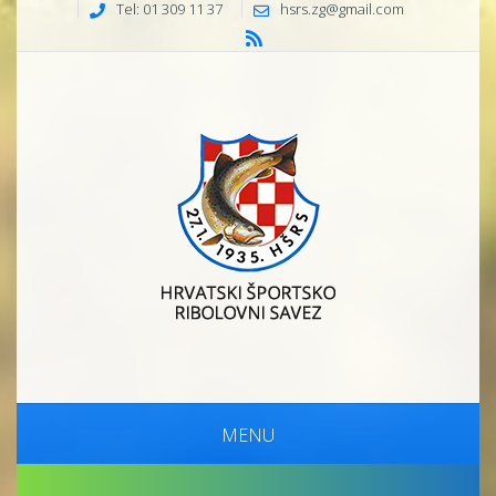
Tel: 01 309 11 37
hsrs.zg@gmail.com
MENU