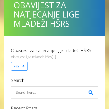
OBAVIJEST ZA
NATJECANJE LIGE
MLADEŽI HŠRS
Obavijest za natjecanje lige mladeži HŠRS
obavijest liga mladeži hšrs[...]
više
Search
Recent Posts