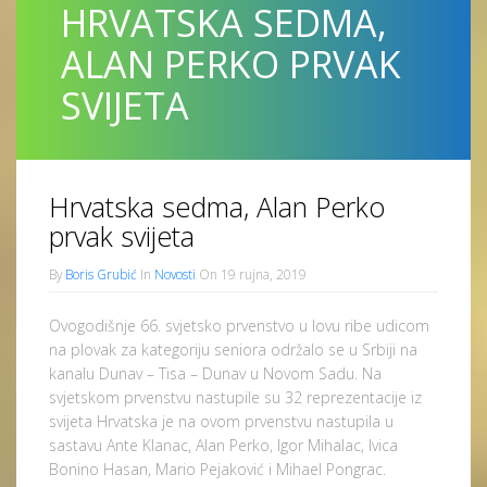
HRVATSKA SEDMA,
ALAN PERKO PRVAK
SVIJETA
Hrvatska sedma, Alan Perko
prvak svijeta
By
Boris Grubić
In
Novosti
On 19 rujna, 2019
Ovogodišnje 66. svjetsko prvenstvo u lovu ribe udicom
na plovak za kategoriju seniora održalo se u Srbiji na
kanalu Dunav – Tisa – Dunav u Novom Sadu. Na
svjetskom prvenstvu nastupile su 32 reprezentacije iz
svijeta Hrvatska je na ovom prvenstvu nastupila u
sastavu Ante Klanac, Alan Perko, Igor Mihalac, Ivica
Bonino Hasan, Mario Pejaković i Mihael Pongrac.