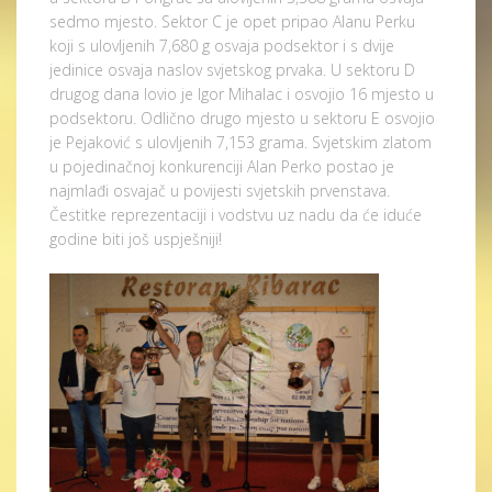
sedmo mjesto. Sektor C je opet pripao Alanu Perku
koji s ulovljenih 7,680 g osvaja podsektor i s dvije
jedinice osvaja naslov svjetskog prvaka. U sektoru D
drugog dana lovio je Igor Mihalac i osvojio 16 mjesto u
podsektoru. Odlično drugo mjesto u sektoru E osvojio
je Pejaković s ulovljenih 7,153 grama. Svjetskim zlatom
u pojedinačnoj konkurenciji Alan Perko postao je
najmlađi osvajač u povijesti svjetskih prvenstava.
Čestitke reprezentaciji i vodstvu uz nadu da će iduće
godine biti još uspješniji!