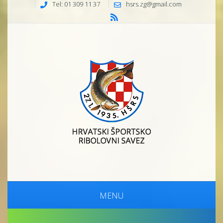
Tel: 01 309 11 37
hsrs.zg@gmail.com
MENU