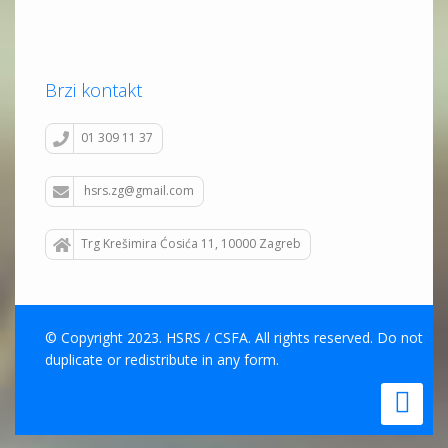
Brzi kontakt
01 309 11 37
hsrs.zg@gmail.com
Trg Krešimira Ćosića 11, 10000 Zagreb
© Copyright 2023. HSRS / CSFA. All rights reserved. Do not
duplicate or redistribute in any form.