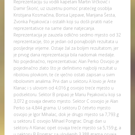
Reprezentaciju su vodili kapetani Martin Vrčković i
Damir Škorić, uz izuzetnu pomoć pratećeg osoblja
Kristijana Kosmačina, Borisa Ljepave, Marijana Šesta,
Zvonka Pejakovića i ostalih koji su došli pratiti naše
reprezentativce na same dane natjecanja.
Reprezentacija je zauzela odlično sedmo mjesto od 32
reprezentacije, što je jedan od ponajboljih rezultata u
posljednje vrijeme. Ostaje žal za boljim rezultatom, jer
je prvog dana reprezentacija bila nadomak medalje.
No pojedinačno, reprezentativac Alan Perko Osvojio je
pojedinačno zlato što je definitivno najbolji rezultat u
ribolovu plovkom, te će vječno ostati zapisan u svim
ribolovnim analima. Prvi dan u sektoru A lovio je Ante
Klanac i s ulovom od 4,016 g osvojio treće mjesto u
podsektoru. Sektor B pripao je Mariu Pejakoviću koji sa
3,072 g osvaja deveto mjesto. Sektor C osvojio je Alan
Perko sa 4,844 grama. U sektoru D četvrto mjesto
osvojio je Igor Mihalac, dok je drugo mjesto sa 7,793 g
u sektoru E osvojio Mihael Pongrac. Drugi dan u
sektoru A Klanac opet osvaja treće mjesto sa 5,159 g, a
u sektoru B Pongrac sa ulovljenih 3,388 grama osvaja