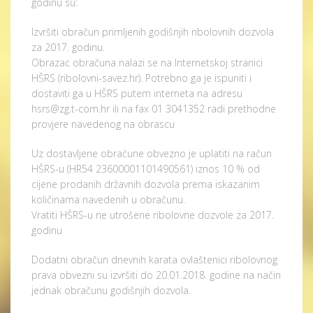
godinu su:
Izvršiti obračun primljenih godišnjih ribolovnih dozvola
za 2017. godinu.
Obrazac obračuna nalazi se na Internetskoj stranici
HŠRS (ribolovni-savez.hr). Potrebno ga je ispuniti i
dostaviti ga u HŠRS putem interneta na adresu
hsrs@zg.t-com.hr ili na fax 01 3041352 radi prethodne
provjere navedenog na obrascu
Uz dostavljene obračune obvezno je uplatiti na račun
HŠRS-u (HR54 23600001101490561) iznos 10 % od
cijene prodanih državnih dozvola prema iskazanim
količinama navedenih u obračunu.
Vratiti HŠRS-u ne utrošene ribolovne dozvole za 2017.
godinu
Dodatni obračun dnevnih karata ovlaštenici ribolovnog
prava obvezni su izvršiti do 20.01.2018. godine na način
jednak obračunu godišnjih dozvola.