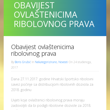
OBAVIJEST
OVLAŠTENICIMA
RIBOLOVNOG PRAVA
Obavijest ovlaštenicima
ribolovnog prava
By
Boris Grubić
In
Nekategorizirano
,
Novosti
On 24 studenoga,
2017
Dana 27.11.2017. godine Hrvatski športsko ribolovni
savez počinje sa distribucijom ribolovnih dozvola za
2018. godinu
Uvjeti koje ovlaštenici ribolovnog prava moraju
zadovoljiti da bi podigli ribolovne dozvole za 2018.