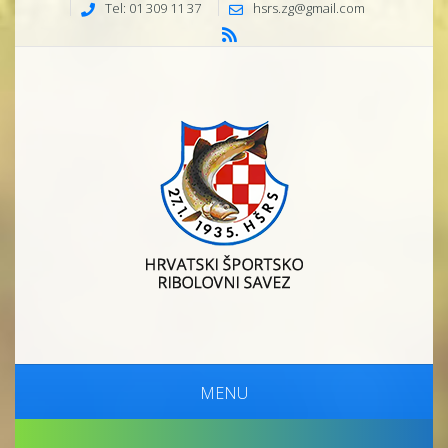
Tel: 01 309 11 37
hsrs.zg@gmail.com
MENU