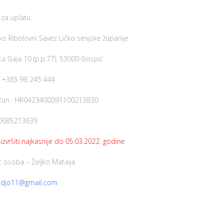
za uplatu:
o Ribolovni Savez Ličko senjske županije
ta Gaja 10 (p.p.77), 53000 Gospić
x: +385 98 245 444
ačun : HR0423400091100213830
0685213639
izvršiti najkasnije do 05.03.2022. godine
t osoba – Željko Mataija
edjo11@gmail.com