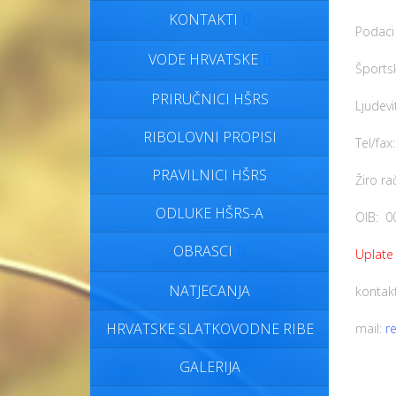
KONTAKTI
Podaci 
VODE HRVATSKE
Športsk
PRIRUČNICI HŠRS
Ljudevi
RIBOLOVNI PROPISI
Tel/fa
PRAVILNICI HŠRS
Žiro r
ODLUKE HŠRS-A
OIB: 0
OBRASCI
Uplate 
NATJECANJA
kontak
HRVATSKE SLATKOVODNE RIBE
mail:
r
GALERIJA