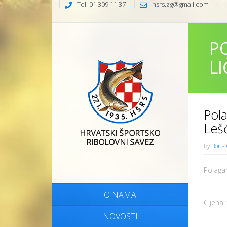
Tel: 01 309 11 37
hsrs.zg@gmail.com
P
L
Pola
Leš
By
Boris
Polagan
O NAMA
Cijena
NOVOSTI