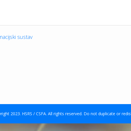
macijski sustav
ight 2023. HSRS / CSFA. All rights reserved. Do not duplicate or redis