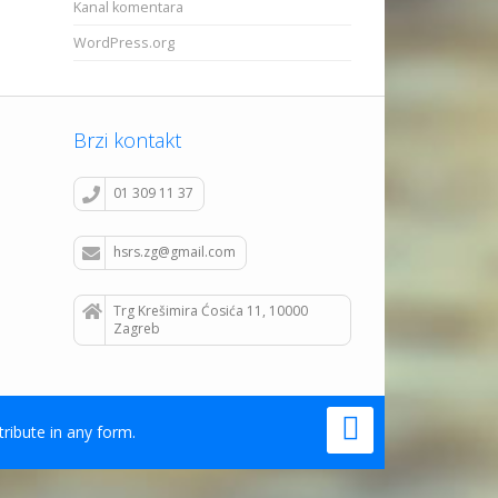
Kanal komentara
WordPress.org
Brzi kontakt
01 309 11 37
hsrs.zg@gmail.com
Trg Krešimira Ćosića 11, 10000
Zagreb
tribute in any form.