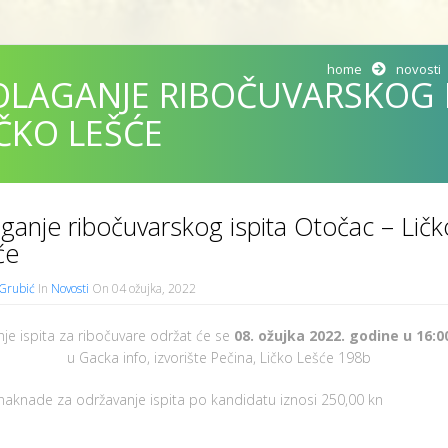
home
novosti
OLAGANJE RIBOČUVARSKOG I
IČKO LEŠĆE
ganje ribočuvarskog ispita Otočac – Ličk
će
 Grubić
In
Novosti
On 04 ožujka, 2022
je ispita za ribočuvare održat će se
08. ožujka 2022. godine u 16:0
u Gacka info, izvorište Pečina, Ličko Lešće 198b
 naknade za održavanje ispita po kandidatu iznosi 250,00 kn