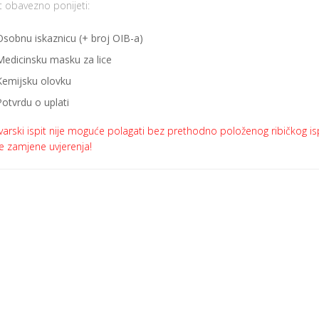
t obavezno ponijeti:
Osobnu iskaznicu (+ broj OIB-a)
Medicinsku masku za lice
Kemijsku olovku
Potvrdu o uplati
arski ispit nije moguće polagati bez prethodno položenog ribičkog isp
e zamjene uvjerenja!