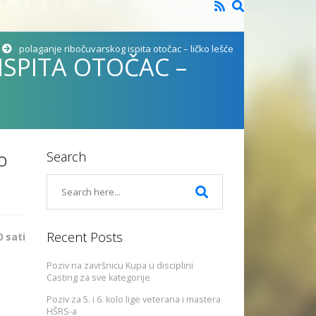
polaganje ribočuvarskog ispita otočac – ličko lešće
SPITA OTOČAC –
o
Search
Recent Posts
0 sati
Poziv na završnicu Kupa u disciplini
Casting za sve kategorije
Poziv za 5. i 6. kolo lige veterana i mastera
HŠRS-a