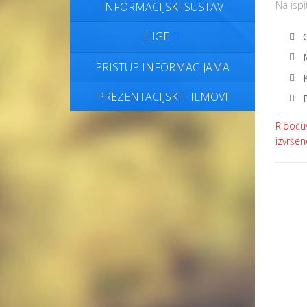
Na ispi
INFORMACIJSKI SUSTAV
LIGE
PRISTUP INFORMACIJAMA
PREZENTACIJSKI FILMOVI
Ribočuv
izvršen