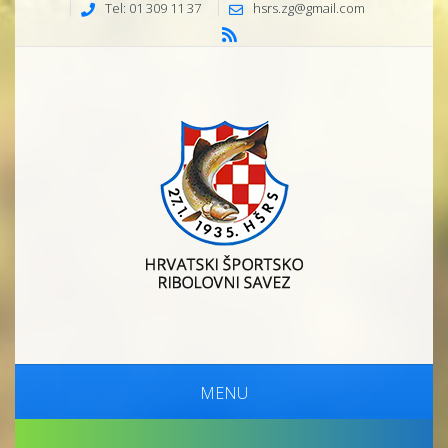
Tel: 01 309 11 37
hsrs.zg@gmail.com
MENU