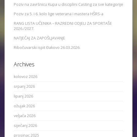
Poziv na završnicu Kupa u disciplini Casting za sve kategorije
Poziv za 5. i 6. kolo lige veterana i mastera HŠRS-a
RANG LISTA UČENIKA – RAZREDNI ODJELI ZA SPORTAŠE
2026./2027.
NATJEČAJ ZA ZAPOŠLJAVANJE
Ribočuvarski ispit Đakovo 26.03.2026.
Archives
kolovoz 2026
srpanj 2026
lipanj 2026
ožujak 2026
veljača 2026
siječanj 2026
prosinac 2025