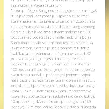
sastavu Sanja Macanić i Lea turk.
Nakon prošlogodišnjeg neuspjeha gdje su se castingaši
iz Poljske vratili bez medalje, uspješno su se vratili
starim navikama i sa prvenstva se Goran Ožbolt vraća
sa titulom viceprvaka svijeta u disciplini uteg arenberg.
Goran je u kvalifikacijama ostvario maksimalnih 100
bodova i kao vodeći ušao u finale među 8 najboljih.
Samo finale bacalo se u iznimno teškim uvjetima, sa
jakim vjetrom. Goran nije uspio ponovit rezultat iz
kvalifikacija i sa jednim promašajem i ostvarenih 98
poena osvaja drugo mjesto i morao je čestitati
pobjedniku Jensu Nagelu iz Njemačke sa ostvarenih
100 bodova u finalu. Goran je ovim srebrom povećao
svoju riznicu medalja i pridonio još jednom uspjehu
naše casting reprezentacije. Goran osvaja i 9 mjestu u
disciplini multiplikator skich sa 85 bodova i na korak je
kratak ulaska u finale među 8. Ostali reprezentativci
ostvarili su isto zapažene rezultate tako ćemo izdvojit
10 mjesto Sanje Macanić u disciplini uteg skich ( 80
bodova), 12 mjesto Marko Popović u disciplini uteg dalj