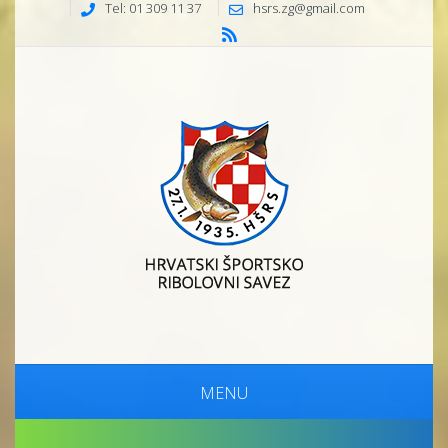
Tel: 01 309 11 37
hsrs.zg@gmail.com
MENU