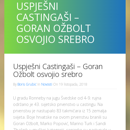
USPJEŠNI
CASTINGAŠI –
GORAN OŽBOLT
OSVOJIO SREBRO
Uspješni Castingaši – Goran
Ožbolt osvojio srebro
By
Boris Grubić
In
Novosti
On 19 listopada, 2018
U gradu Ronneby na jugu Švedske od 4-9. rujna
održano je 43. svjetsko prvenstvo u castingu. Na
prvenstvu je nastupalo 83 takmičara iz 15 zemalja
svijeta. Boje hrvatske na ovom prvenstvu branili su
Goran Ožbolt, Marko Popović, Marino Turk i Sandi
Zbašnik u muškoj kategoriji, seniorke su nastupale u