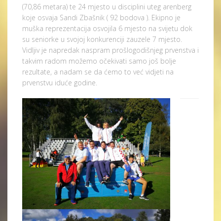
(70,86 metara) te 24 mjesto u disciplini uteg arenberg
koje osvaja Sandi Zbašnik ( 92 bodova ). Ekipno je
muška reprezentacija osvojila 6 mjesto na svijetu dok
su seniorke u svojoj konkurenciji zauzele 7 mjesto.
Vidljiv je napredak naspram prošlogodišnjeg prvenstva i
takvim radom možemo očekivati samo još bolje
rezultate, a nadam se da ćemo to već vidjeti na
prvenstvu iduće godine.